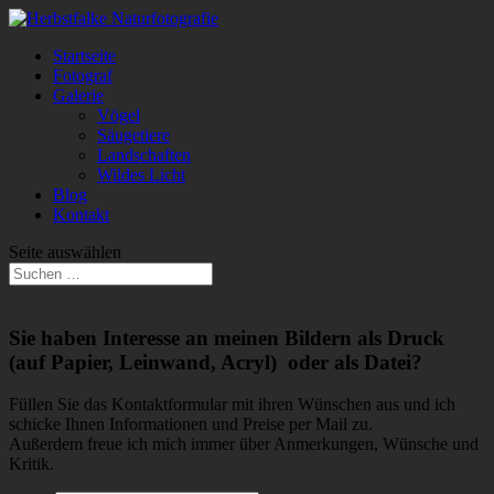
Startseite
Fotograf
Galerie
Vögel
Säugetiere
Landschaften
Wildes Licht
Blog
Kontakt
Seite auswählen
Sie haben Interesse an meinen Bildern als Druck
(auf Papier, Leinwand, Acryl) oder als Datei?
Füllen Sie das Kontaktformular mit ihren Wünschen aus und ich
schicke Ihnen Informationen und Preise per Mail zu.
Außerdem freue ich mich immer über Anmerkungen, Wünsche und
Kritik.