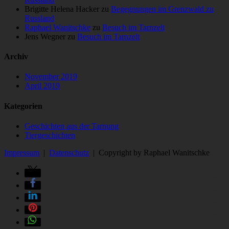
Brigitte Helena Hacker
zu
Begegnungen im Grenzwald zu
Russland
Raphael Wanitschke
zu
Besuch im Tarnzelt
Jens Wegner
zu
Besuch im Tarnzelt
Archiv
November 2019
April 2019
Kategorien
Geschichten aus der Tarnung
Tiergeschichten
Impressum
|
Datenschutz
| Copyright by Raphael Wanitschke