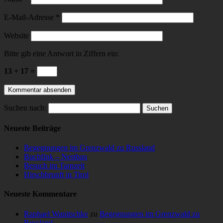
E-Mail-Adresse
*
Website
Bitte gib eine Antwort in Ziffern ein:
13 + 17 =
Suchen nach:
Neueste Beiträge
Begegnungen im Grenzwald zu Russland
Buchfink – Nestbau
Besuch im Tarnzelt
Hirschbrunft in Tirol
Neueste Kommentare
Raphael Wanitschke
zu
Begegnungen im Grenzwald zu
Russland