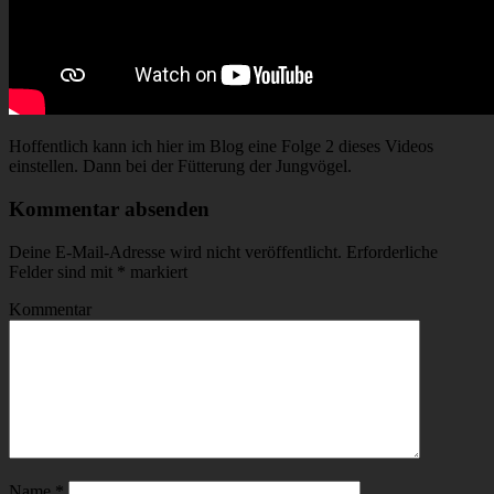
Hoffentlich kann ich hier im Blog eine Folge 2 dieses Videos
einstellen. Dann bei der Fütterung der Jungvögel.
Kommentar absenden
Deine E-Mail-Adresse wird nicht veröffentlicht.
Erforderliche
Felder sind mit
*
markiert
Kommentar
Name
*