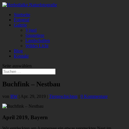
Startseite
Fotograf
Galerie
Vögel
Säugetiere
Landschaften
Wildes Licht
Blog
Kontakt
Seite auswählen
Buchfink – Nestbau
von
RW
|
Apr. 29, 2019
|
Tiergeschichten
|
0 Kommentare
April 2019, Bayern
Wir entdeckten am Ammersee ein etwas verstecktes Nest im