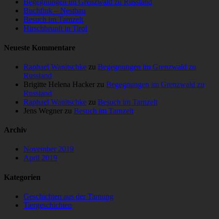
Begegnungen im Grenzwald zu Russland
Buchfink – Nestbau
Besuch im Tarnzelt
Hirschbrunft in Tirol
Neueste Kommentare
Raphael Wanitschke
zu
Begegnungen im Grenzwald zu
Russland
Brigitte Helena Hacker
zu
Begegnungen im Grenzwald zu
Russland
Raphael Wanitschke
zu
Besuch im Tarnzelt
Jens Wegner
zu
Besuch im Tarnzelt
Archiv
November 2019
April 2019
Kategorien
Geschichten aus der Tarnung
Tiergeschichten