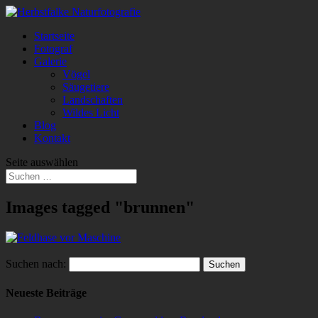
Startseite
Fotograf
Galerie
Vögel
Säugetiere
Landschaften
Wildes Licht
Blog
Kontakt
Seite auswählen
Images tagged "brunnen"
Suchen nach:
Neueste Beiträge