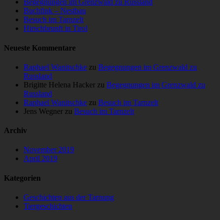
Begegnungen im Grenzwald zu Russland
Buchfink – Nestbau
Besuch im Tarnzelt
Hirschbrunft in Tirol
Neueste Kommentare
Raphael Wanitschke
zu
Begegnungen im Grenzwald zu
Russland
Brigitte Helena Hacker
zu
Begegnungen im Grenzwald zu
Russland
Raphael Wanitschke
zu
Besuch im Tarnzelt
Jens Wegner
zu
Besuch im Tarnzelt
Archiv
November 2019
April 2019
Kategorien
Geschichten aus der Tarnung
Tiergeschichten