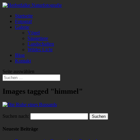
Startseite
Fotograf
Galerie
Vögel
Säugetiere
Landschaften
Wildes Licht
Blog
Kontakt
Seite auswählen
Images tagged "himmel"
Suchen nach:
Neueste Beiträge